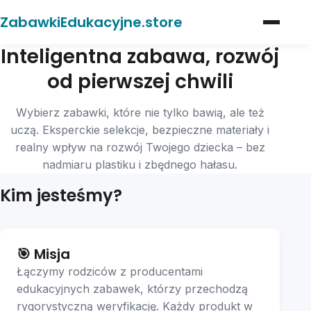
ZabawkiEdukacyjne.store
Inteligentna zabawa, rozwój
O nas
od pierwszej chwili
Porady
Wybierz zabawki, które nie tylko bawią, ale też
Oferty
uczą. Eksperckie selekcje, bezpieczne materiały i
realny wpływ na rozwój Twojego dziecka – bez
Partnerzy
nadmiaru plastiku i zbędnego hałasu.
Kontakt
Kim jesteśmy?
🎯 Misja
Łączymy rodziców z producentami
edukacyjnych zabawek, którzy przechodzą
rygorystyczną weryfikację. Każdy produkt w